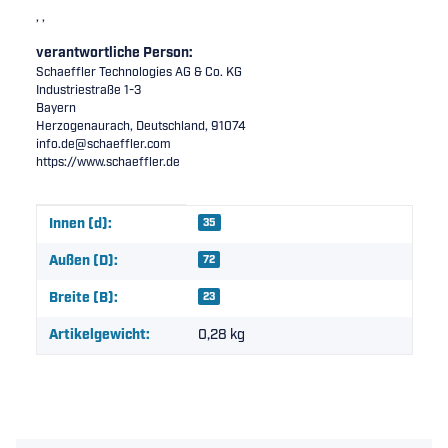
, ,
verantwortliche Person:
Schaeffler Technologies AG & Co. KG
Industriestraße 1-3
Bayern
Herzogenaurach, Deutschland, 91074
info.de@schaeffler.com
https://www.schaeffler.de
Produkteigenschaft
Wert
Innen (d):
35
Außen (D):
72
Breite (B):
23
Artikelgewicht:
0,28
kg