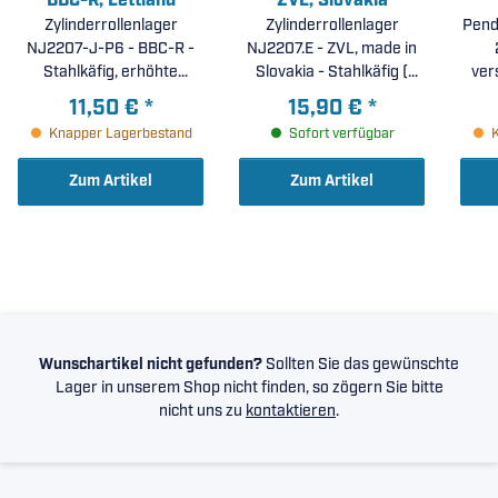
BBC-R, Lettland
ZVL, Slovakia
Zylinderrollenlager
Zylinderrollenlager
Pend
NJ2207-J-P6 - BBC-R -
NJ2207.E - ZVL, made in
Stahlkäfig, erhöhte
Slovakia - Stahlkäfig (
ver
Laufgenauigkeit P6 (
35x72x23mm )
beid
11,50 €
*
15,90 €
*
35x72x23mm )
Knapper Lagerbestand
Sofort verfügbar
gl
Zum Artikel
Zum Artikel
wä
Wunschartikel nicht gefunden?
Sollten Sie das gewünschte
Lager in unserem Shop nicht finden, so zögern Sie bitte
nicht uns zu
kontaktieren
.