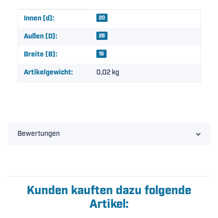
Produkteigenschaft
Wert
Innen (d):
20
Außen (D):
28
Breite (B):
16
Artikelgewicht:
0,02
kg
Bewertungen
Kunden kauften dazu folgende
Artikel: