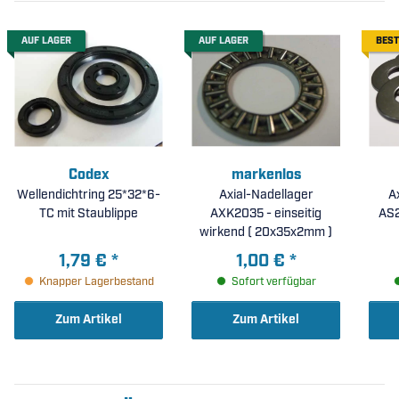
AUF LAGER
AUF LAGER
BEST
Codex
markenlos
Wellendichtring 25*32*6-
Axial-Nadellager
A
TC mit Staublippe
AXK2035 - einseitig
wirkend ( 20x35x2mm )
1,79 €
*
1,00 €
*
Knapper Lagerbestand
Sofort verfügbar
Zum Artikel
Zum Artikel