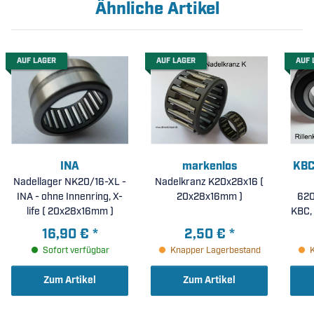
Ähnliche Artikel
AUF LAGER
AUF LAGER
AUF 
INA
markenlos
KBC
Nadellager NK20/16-XL -
Nadelkranz K20x28x16 (
INA - ohne Innenring, X-
20x28x16mm )
620
life ( 20x28x16mm )
KBC, Schä
Dich
16,90 €
*
2,50 €
*
C
Sofort verfügbar
Knapper Lagerbestand
Zum Artikel
Zum Artikel