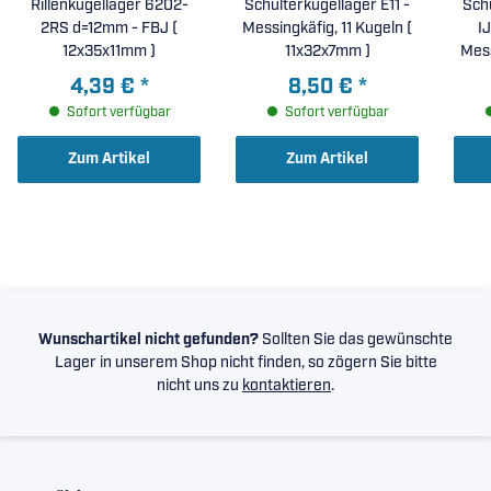
Rillenkugellager 6202-
Corporation
Schulterkugellager E11 -
Schu
2RS d=12mm - FBJ (
Messingkäfig, 11 Kugeln (
I
12x35x11mm )
11x32x7mm )
Mess
4,39 €
*
8,50 €
*
Sofort verfügbar
Sofort verfügbar
Zum Artikel
Zum Artikel
Wunschartikel nicht gefunden?
Sollten Sie das gewünschte
Lager in unserem Shop nicht finden, so zögern Sie bitte
nicht uns zu
kontaktieren
.