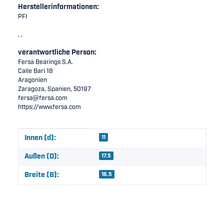
Herstellerinformationen:
PFI
, ,
verantwortliche Person:
Fersa Bearings S.A.
Calle Bari 18
Aragonien
Zaragoza, Spanien, 50197
fersa@fersa.com
https://www.fersa.com
Produkteigenschaft
Wert
Innen (d):
11
Außen (D):
17.5
Breite (B):
16.5