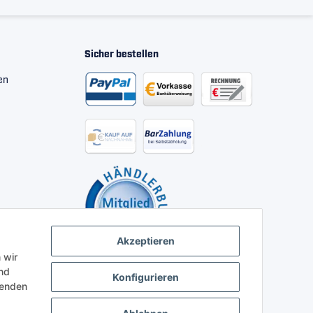
Sicher bestellen
en
Akzeptieren
 wir
nd
Konfigurieren
henden