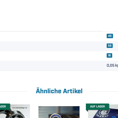
45
52
16
0,05
k
Ähnliche Artikel
AGER
AUF LAGER