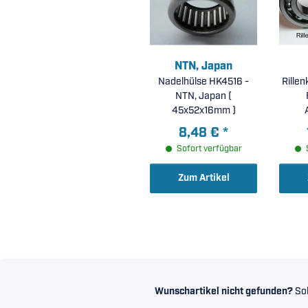
NTN, Japan
Nadelhülse HK4516 -
Rille
NTN, Japan (
45x52x16mm )
4
8,48 €
*
Sofort verfügbar
Zum Artikel
Wunschartikel nicht gefunden?
Sol