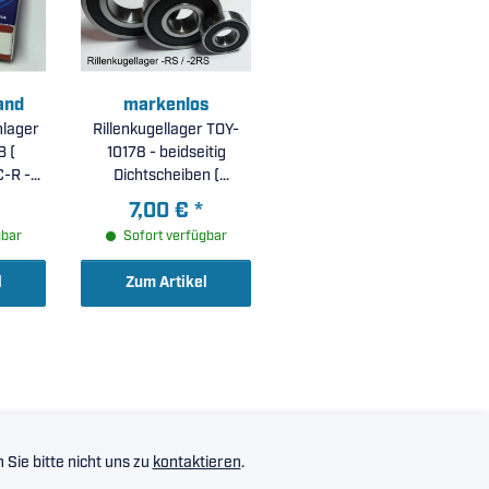
and
markenlos
nlager
Rillenkugellager TOY-
 (
10178 - beidseitig
C-R -
Dichtscheiben (
ig,
15x52x16mm )
7,00 €
*
ben (
gbar
Sofort verfügbar
 )
l
Zum Artikel
Sie bitte nicht uns zu
kontaktieren
.