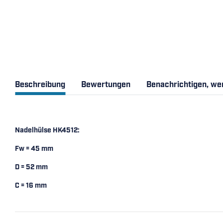
Beschreibung
Bewertungen
Benachrichtigen, we
Nadelhülse HK4512:
Fw = 45 mm
D = 52 mm
C = 16 mm