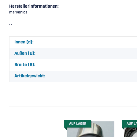
Herstellerinformationen:
markenlos
, ,
Produkteigenschaft
Wert
Innen (d):
Außen (D):
Breite (B):
Artikelgewicht:
AUF LAGER
AUF L