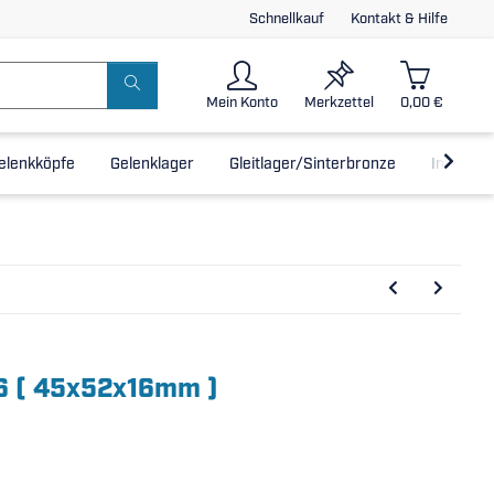
Schnellkauf
Kontakt & Hilfe
Mein Konto
Merkzettel
0,00 €
elenkköpfe
Gelenklager
Gleitlager/Sinterbronze
Inline-L
6 ( 45x52x16mm )