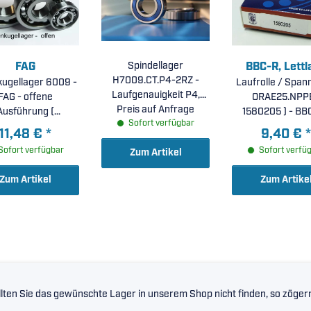
FAG
Spindellager
BBC-R, Lettl
H7009.CT.P4-2RZ -
nkugellager 6009 -
Laufrolle / Span
Laufgenauigkeit P4,
FAG - offene
ORAE25.NPPB
Preis auf Anfrage
beidseitig
Ausführung (
1580205 ) - BB
Sofort verfügbar
reibungsgarme
5x75x16mm )
Außenring ball
11,48 €
*
9,40 €
*
Dichtscheiben, mittlere
Stahldeckschei
Sofort verfügbar
Sofort verfü
Zum Artikel
Vorspannung,
25x52x16mm
45x75x16mm
Zum Artikel
Zum Artike
lten Sie das gewünschte Lager in unserem Shop nicht finden, so zögern 