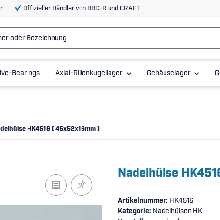
r
Offizieller Händler von BBC-R und CRAFT
ive-Bearings
Axial-Rillenkugellager
Gehäuselager
G
delhülse HK4516 ( 45x52x16mm )
Nadelhülse HK451
Artikelnummer:
HK4516
Kategorie:
Nadelhülsen HK