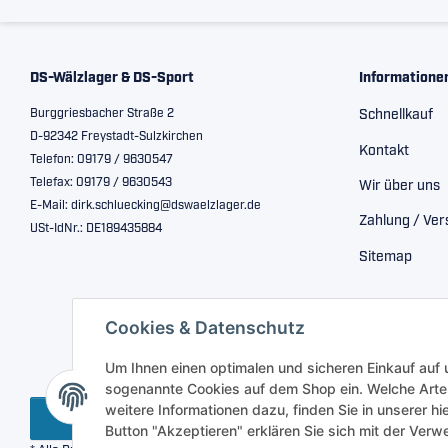
DS-Wälzlager & DS-Sport
Informatione
Burggriesbacher Straße 2
Schnellkauf
D-92342 Freystadt-Sulzkirchen
Kontakt
Telefon: 09179 / 9630547
Telefax: 09179 / 9630543
Wir über uns
E-Mail: dirk.schluecking@dswaelzlager.de
Zahlung / Ve
USt-IdNr.: DE189435884
Sitemap
Cookies & Datenschutz
Um Ihnen einen optimalen und sicheren Einkauf auf
sogenannte Cookies auf dem Shop ein. Welche Arte
weitere Informationen dazu, finden Sie in unserer h
Vertrag widerrufen
Button "Akzeptieren" erklären Sie sich mit der Ve