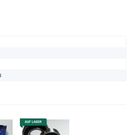
g
AUF LAGER