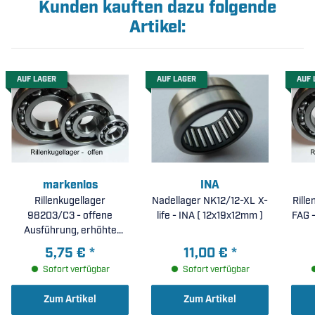
Kunden kauften dazu folgende
Artikel:
AUF LAGER
AUF LAGER
AUF 
markenlos
INA
Rillenkugellager
Nadellager NK12/12-XL X-
Rill
98203/C3 - offene
life - INA ( 12x19x12mm )
FAG -
Ausführung, erhöhte
radiale Lagerluft C3 (
5,75 €
*
11,00 €
*
17x40x9mm )
Sofort verfügbar
Sofort verfügbar
Zum Artikel
Zum Artikel