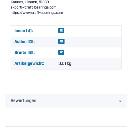
Kaunas, Litauen, 51230
export@craft-bearings.com
https://www.craft-bearings.com
Produkteigenschaft
Wert
Innen (d):
12
Außen (D):
18
Breite (B):
12
Artikelgewicht:
0,01
kg
Bewertungen