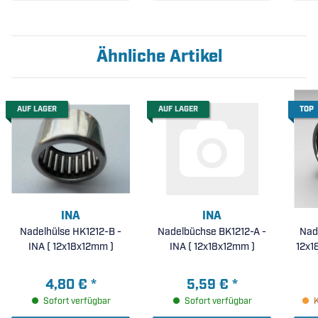
Ähnliche Artikel
AUF LAGER
AUF LAGER
TOP
INA
INA
Nadelhülse HK1212-B -
Nadelbüchse BK1212-A -
Nad
INA ( 12x18x12mm )
INA ( 12x18x12mm )
12x1
4,80 €
*
5,59 €
*
Sofort verfügbar
Sofort verfügbar