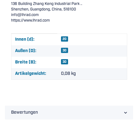
136 Building Zhang Keng Industrial Park ..
Shenzhen, Guangdong, China, 518100
info@lhrad.com
https://www.lhrad.com
Produkteigenschaft
Wert
Innen (d):
20
Außen (D):
30
Breite (B):
30
Artikelgewicht:
0,08
kg
Bewertungen