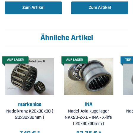
Zum Artikel
Zum Artikel
Ähnliche Artikel
AUF LAGER
AUF LAGER
TOP
markenlos
INA
Nadelkranz K20x30x30 (
Nadel-Axialkugellager
Nad
20x30x30mm )
NKX20-Z-XL - INA - X-life
( 20x30x30mm )