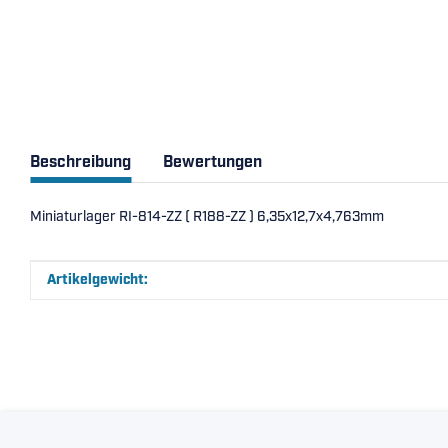
Beschreibung
Bewertungen
Miniaturlager RI-814-ZZ ( R188-ZZ ) 6,35x12,7x4,763mm
Produkteigenschaft
Wert
Artikelgewicht: