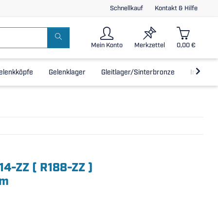
Schnellkauf
Kontakt & Hilfe
Mein Konto
Merkzettel
0,00 €
elenkköpfe
Gelenklager
Gleitlager/Sinterbronze
Inline-L
14-ZZ ( R188-ZZ )
mm