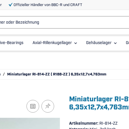
r
Offizieller Händler von BBC-R und CRAFT
ive-Bearings
Axial-Rillenkugellager
Gehäuselager
G
h
Miniaturlager RI-814-ZZ ( R188-ZZ ) 6,35x12,7x4,763mm
Miniaturlager RI-8
6,35x12,7x4,763
Artikelnummer:
RI-814-ZZ