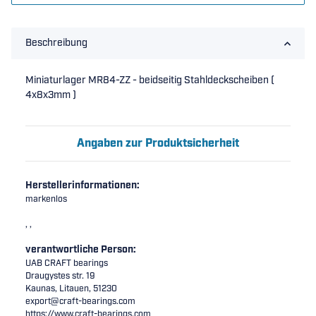
Beschreibung
Miniaturlager MR84-ZZ - beidseitig Stahldeckscheiben (
4x8x3mm )
Angaben zur Produktsicherheit
Herstellerinformationen:
markenlos
, ,
verantwortliche Person:
UAB CRAFT bearings
Draugystes str. 19
Kaunas, Litauen, 51230
export@craft-bearings.com
https://www.craft-bearings.com