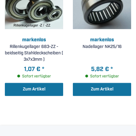
markenlos
markenlos
Rillenkugellager 683-ZZ -
Nadellager NK25/16
beidseitig Stahldeckscheiben (
3x7x3mm )
1,07 €
*
5,82 €
*
Sofort verfügbar
Sofort verfügbar
Zum Artikel
Zum Artikel