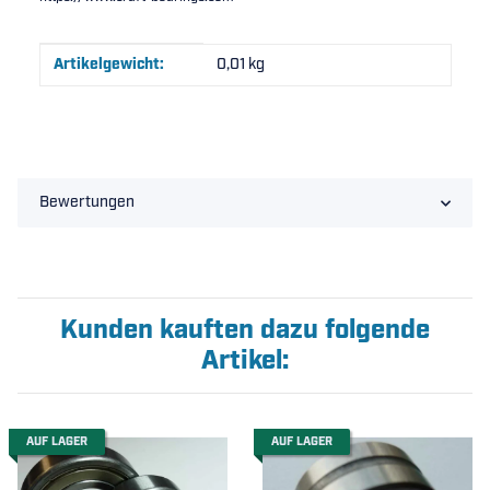
Produkteigenschaft
Wert
Artikelgewicht:
0,01
kg
Bewertungen
Kunden kauften dazu folgende
Artikel:
AUF LAGER
AUF LAGER