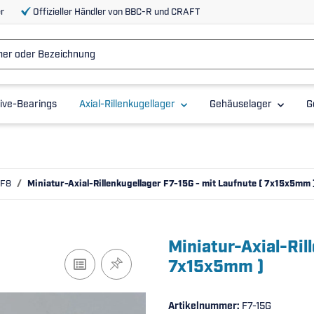
r
Offizieller Händler von BBC-R und CRAFT
ive-Bearings
Axial-Rillenkugellager
Gehäuselager
G
 F8
Miniatur-Axial-Rillenkugellager F7-15G - mit Laufnute ( 7x15x5mm 
Miniatur-Axial-Ril
7x15x5mm )
Artikelnummer:
F7-15G