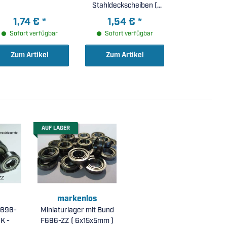
Stahldeckscheiben (
6x10x3mm )
1,74 €
*
1,54 €
*
Sofort verfügbar
Sofort verfügbar
Zum Artikel
Zum Artikel
AUF LAGER
markenlos
 696-
Miniaturlager mit Bund
K -
F696-ZZ ( 6x15x5mm )