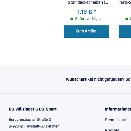
Stahldeckscheiben (
Niro-
6x15x5mm )
1,19 €
*
Sofort verfügbar
Zum Artikel
Wunschartikel nicht gefunden?
Sol
DS-Wälzlager & DS-Sport
Informatione
Burggriesbacher Straße 2
Schnellkauf
D-92342 Freystadt-Sulzkirchen
Kontakt