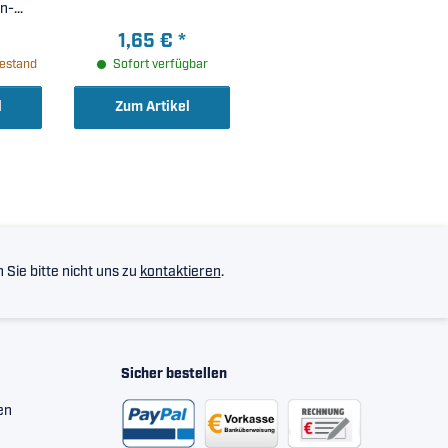
on-
1,65 €
*
ben,
estand
Sofort verfügbar
le
(
l
Zum Artikel
)
Sie bitte nicht uns zu
kontaktieren
.
Sicher bestellen
en