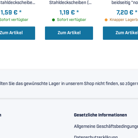
Stahldeckscheiben
Stahldeckscheiben (
beidseitig "n
( 7x14x5mm )
7x17x5mm )
contact"-
1,59 €
*
1,19 €
*
7,20 €
*
Stahldeckschei
Sofort verfügbar
Sofort verfügbar
Knapper Lagerb
erhöhte radia
Lagerluft C3 
Zum Artikel
Zum Artikel
Zum Artike
6x15x5mm 
lten Sie das gewünschte Lager in unserem Shop nicht finden, so zögern 
n
Gesetzliche Informationen
Allgemeine Geschäftsbedingung
Datenschutzerklärung