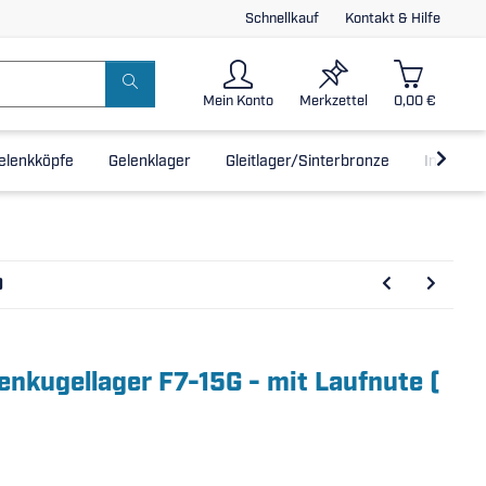
Schnellkauf
Kontakt & Hilfe
Mein Konto
Merkzettel
0,00 €
elenkköpfe
Gelenklager
Gleitlager/Sinterbronze
Inline-L
)
lenkugellager F7-15G - mit Laufnute (