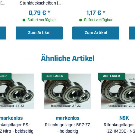
(
Stahldeckscheiben (
10x19x5mm )
0,79 €
*
1,17 €
*
Sofort verfügbar
Sofort verfügbar
Zum Artikel
Zum Artikel
Ähnliche Artikel
AGER
AUF LAGER
AUF LAGER
markenlos
markenlos
NSK
enkugellager SS-
Rillenkugellager 697-ZZ
Rillenkugellager
 - beidseitig
- beidseitig
ZZ-1MC3E - NS