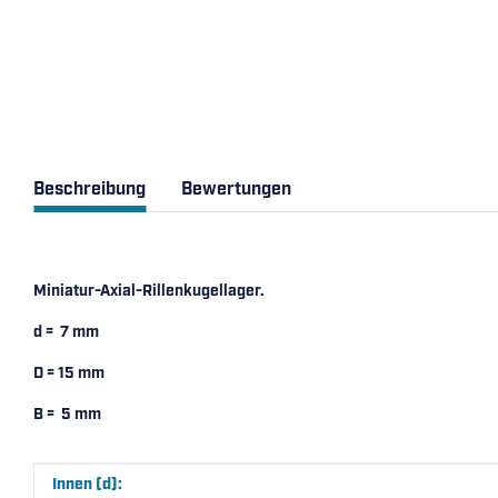
Beschreibung
Bewertungen
Miniatur-Axial-Rillenkugellager.
d = 7 mm
D = 15 mm
B = 5 mm
Produkteigenschaft
Wert
Innen (d):