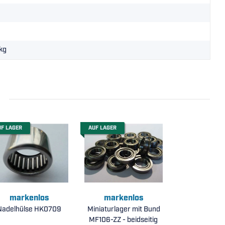
kg
UF LAGER
AUF LAGER
markenlos
markenlos
Nadelhülse HK0709
Miniaturlager mit Bund
MF106-ZZ - beidseitig