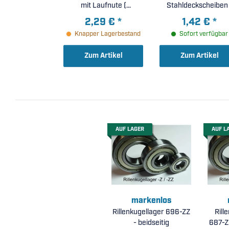
mit Laufnute (
Stahldeckscheiben 
7x13x4,5mm )
9x20x6mm )
2,29 €
*
1,42 €
*
Knapper Lagerbestand
Sofort verfügbar
Zum Artikel
Zum Artikel
AUF LAGER
AUF L
markenlos
Rillenkugellager 696-ZZ
Rill
- beidseitig
687-ZZ Niro