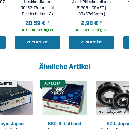
907
Lenkkopflager
Axial-Rillenkugellager
30*52*17mm - incl.
51206 - CRAFT (
Dichtscheibe + 2x
30x52x16mm )
Distanzscheibe
20,59 €
*
2,98 €
*
Sofort verfügbar
Sofort verfügbar
Zum Artikel
Zum Artikel
Ähnliche Artikel
EWERTET
AUF LAGER
oyo, Japan
BBC-R, Lettland
EZO, Japa