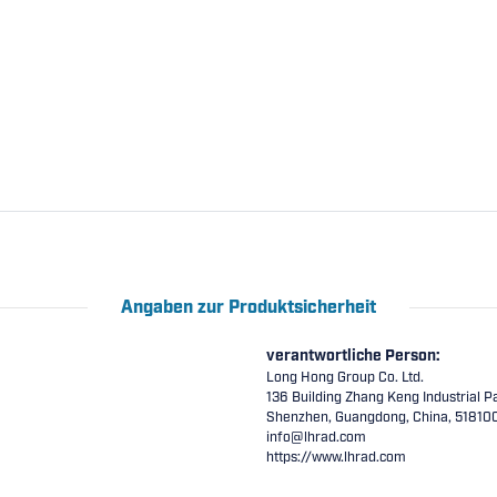
Angaben zur Produktsicherheit
verantwortliche Person:
Long Hong Group Co. Ltd.
136 Building Zhang Keng Industrial Pa
Shenzhen, Guangdong, China, 51810
info@lhrad.com
https://www.lhrad.com