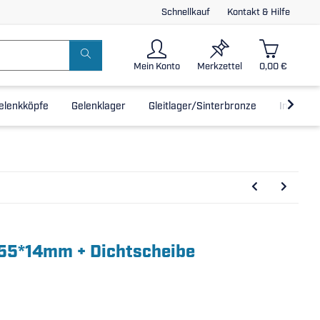
Schnellkauf
Kontakt & Hilfe
Mein Konto
Merkzettel
0,00 €
elenkköpfe
Gelenklager
Gleitlager/Sinterbronze
Inline-L
*55*14mm + Dichtscheibe