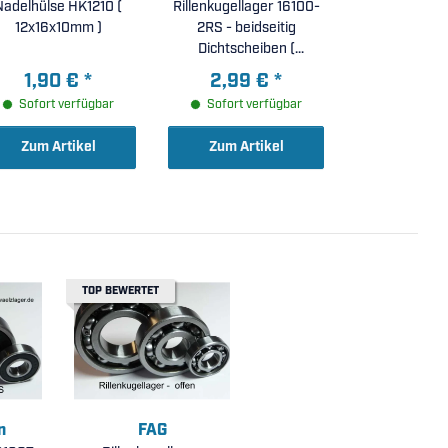
Nadelhülse HK1210 (
Rillenkugellager 16100-
12x16x10mm )
2RS - beidseitig
Dichtscheiben (
10x28x8mm )
1,90 €
*
2,99 €
*
Sofort verfügbar
Sofort verfügbar
Zum Artikel
Zum Artikel
TOP BEWERTET
n
FAG