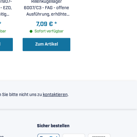
61907-
Rillenkugellager
- EZO,
6007/C3 - FAG - offene
itig
Ausführung, erhöhte
 (
radiale Lagerluft C3 (
*
7,09 €
*
 )
35x62x14mm )
gbar
Sofort verfügbar
l
Zum Artikel
Sie bitte nicht uns zu
kontaktieren
.
Sicher bestellen