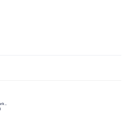
rk ..
0