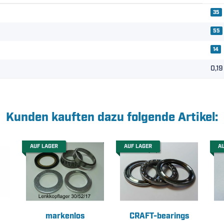
35
55
14
0,19
Kunden kauften dazu folgende Artikel:
AUF LAGER
AUF LAGER
A
markenlos
CRAFT-bearings