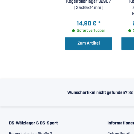
Kegelrollenlager 32907
Ke
( 35x55x14mm )
K
3
14,90 €
*
Sofort verfügbar
Zum Artikel
Wunschartikel nicht gefunden?
Sol
DS-Wälzlager & DS-Sport
Informatione
Burggriesbacher Straße 2