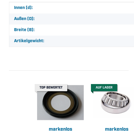
Produkteigenschaft
Wert
Innen (d):
Außen (D):
Breite (B):
Artikelgewicht:
TOP BEWERTET
AUF LAGER
markenlos
markenlos