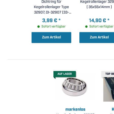
Dichtring für
Kegelrollenlager 32
Kegelrollenlager Type
( 35x55x14mm )
32907, DI-32907 (33-
1008)
3,99 €
*
14,90 €
*
Sofort verfügbar
Sofort verfügbar
Zum Artikel
Zum Artikel
AUF LAGER
TOP B
markenlos
K