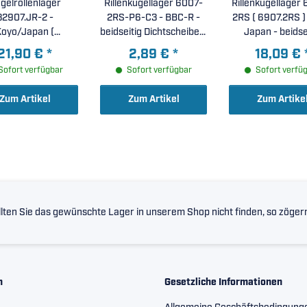
gelrollenlager
Rillenkugellager 6007-
Rillenkugellager 
32907.JR-2 -
2RS-P6-C3 - BBC-R -
2RS ( 6907.2RS ) 
oyo/Japan (
beidseitig Dichtscheiben,
Japan - beidse
5x55x14mm )
erhöhte
Dichtscheiben
21,90 €
*
2,89 €
*
18,09 €
Laufgenauigkeit P6,
35x55x10mm
Sofort verfügbar
Sofort verfügbar
Sofort verfü
erhöhte radiale
Lagerluft C3 (
Zum Artikel
Zum Artikel
Zum Artike
35x62x14mm )
lten Sie das gewünschte Lager in unserem Shop nicht finden, so zögern 
n
Gesetzliche Informationen