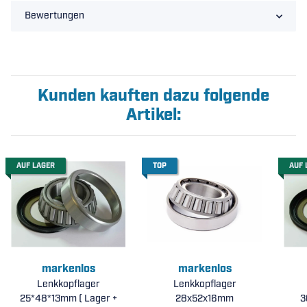
Bewertungen
Kunden kauften dazu folgende
Artikel:
AUF LAGER
TOP
AUF 
markenlos
markenlos
Lenkkopflager
Lenkkopflager
25*48*13mm ( Lager +
28x52x16mm
3