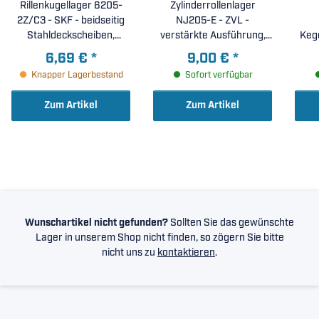
Rillenkugellager 6205-
Zylinderrollenlager
2Z/C3 - SKF - beidseitig
NJ205-E - ZVL -
Stahldeckscheiben,
verstärkte Ausführung,
Kege
erhöhte radiale Lagerluft
Stahlkäfig ( 25x52x15mm )
6,69 €
*
9,00 €
*
C3 ( 25x52x15mm )
Knapper Lagerbestand
Sofort verfügbar
Zum Artikel
Zum Artikel
Wunschartikel nicht gefunden?
Sollten Sie das gewünschte
Lager in unserem Shop nicht finden, so zögern Sie bitte
nicht uns zu
kontaktieren
.