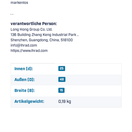
markenlos
, ,
verantwortliche Person:
Long Hong Group Co. Ltd.
136 Building Zhang Keng Industrial Park ..
Shenzhen, Guangdong, China, 518100
info@lhrad.com
https://www.lhrad.com
Produkteigenschaft
Wert
Innen (d):
25
Außen (D):
48
Breite (B):
15
Artikelgewicht:
0,19
kg