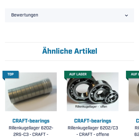
Bewertungen
Ähnliche Artikel
TOP
AUF LAGER
AUF 
CRAFT-bearings
CRAFT-bearings
C
Rillenkugellager 6202-
Rillenkugellager 6202/C3
Ri
2RS-C3 - CRAFT -
- CRAFT - offene
62