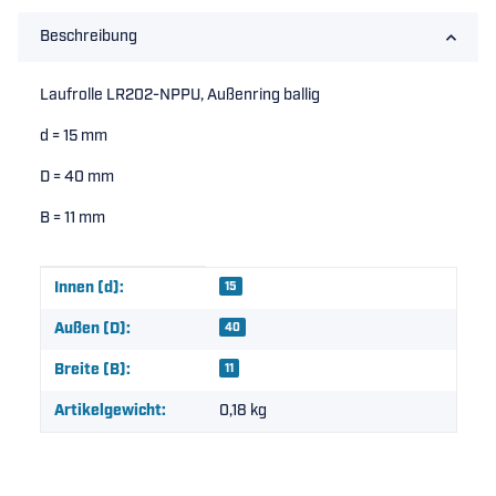
Beschreibung
Laufrolle LR202-NPPU, Außenring ballig
d = 15 mm
D = 40 mm
B = 11 mm
Produkteigenschaft
Wert
Innen (d):
15
Außen (D):
40
Breite (B):
11
Artikelgewicht:
0,18
kg