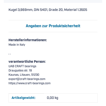
Kugel 3,969mm, DIN 5401, Grade 20, Material 1.3505
Angaben zur Produktsicherheit
Herstellerinformationen:
Made in Italy
, ,
verantwortliche Person:
UAB CRAFT bearings
Draugystes str. 19
Kaunas, Litauen, 51230
export@craft-bearings.com
https://www.craft-bearings.com
Produkteigenschaft
Wert
Artikelgewicht:
0,00
kg