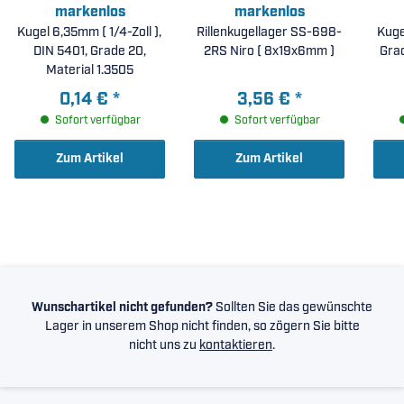
markenlos
markenlos
Kugel 6,35mm ( 1/4-Zoll ),
Rillenkugellager SS-698-
Kuge
DIN 5401, Grade 20,
2RS Niro ( 8x19x6mm )
Grad
Material 1.3505
0,14 €
*
3,56 €
*
Sofort verfügbar
Sofort verfügbar
Zum Artikel
Zum Artikel
Wunschartikel nicht gefunden?
Sollten Sie das gewünschte
Lager in unserem Shop nicht finden, so zögern Sie bitte
nicht uns zu
kontaktieren
.