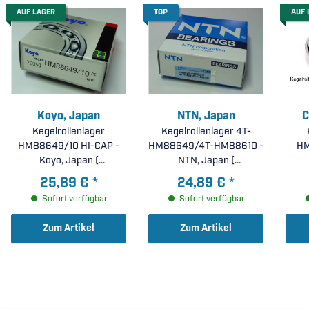
AUF LAGER
TOP
AUF 
Koyo, Japan
NTN, Japan
C
Kegelrollenlager
Kegelrollenlager 4T-
HM88649/10 HI-CAP -
HM88649/4T-HM88610 -
HM
Koyo, Japan (
NTN, Japan (
34,925x72,233x25,40mm
34,925x72,233x25,40mm
34,9
25,89 €
*
24,89 €
*
)
)
Sofort verfügbar
Sofort verfügbar
Zum Artikel
Zum Artikel