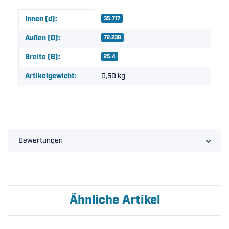
Produkteigenschaft
Wert
Innen (d):
35.717
Außen (D):
72.238
Breite (B):
25.4
Artikelgewicht:
0,50
kg
Bewertungen
Ähnliche Artikel