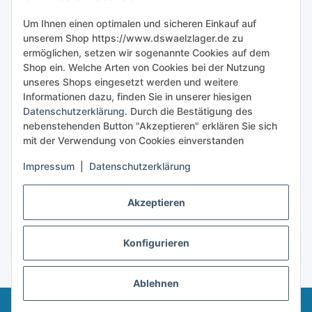
Sicher bestellen
Um Ihnen einen optimalen und sicheren Einkauf auf
unserem Shop https://www.dswaelzlager.de zu
ermöglichen, setzen wir sogenannte Cookies auf dem
Shop ein. Welche Arten von Cookies bei der Nutzung
unseres Shops eingesetzt werden und weitere
Informationen dazu, finden Sie in unserer hiesigen
Datenschutzerklärung
. Durch die Bestätigung des
nebenstehenden Button "Akzeptieren" erklären Sie sich
mit der Verwendung von Cookies einverstanden
Impressum
|
Datenschutzerklärung
Akzeptieren
Konfigurieren
Vertrag widerrufen
* Alle Preise inkl. gesetzlicher USt., zzgl.
Versand
Ablehnen
© 2025 - Dswaelzlager.de • Alle rechte vorbehalten