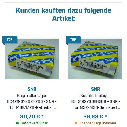
Kunden kauften dazu folgende
Artikel:
TOP
TOP
SNR
SNR
Kegelrollenlager
Kegelrollenlager
EC42193YS02H206 - SNR -
EC42192YS02H206 - SNR -
für M32/M20-Getriebe (
für M32/M20-Getriebe (
28x55x13,5mm )
25x55x13,75mm )
30,70 €
*
29,63 €
*
Sofort verfügbar
Knapper Lagerbestand