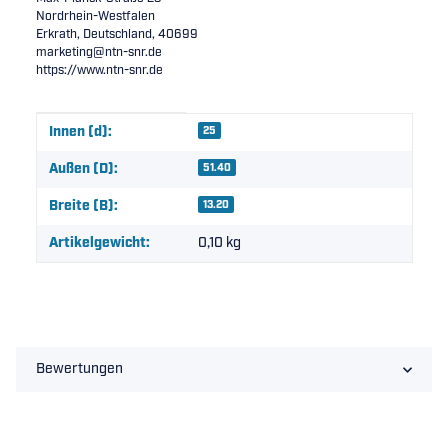
Nordrhein-Westfalen
Erkrath, Deutschland, 40699
marketing@ntn-snr.de
https://www.ntn-snr.de
Produkteigenschaft
Wert
Innen (d):
25
Außen (D):
51.40
Breite (B):
13.20
Artikelgewicht:
0,10
kg
Bewertungen