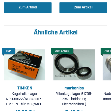
Zum Artikel
Zum Artikel
Ähnliche Artikel
TOP
AUF LAGER
AUF 
TIMKEN
markenlos
Kegelrollenlager
Rillenkugellager 61705-
Nadel
NP030522/NP378917 -
2RS - beidseitig
TIMKEN - für M32/M20-
Dichtscheiben (
Getriebe (
25x32x4mm )