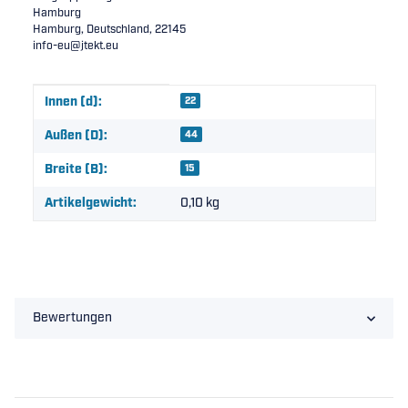
Hamburg
Hamburg, Deutschland, 22145
info-eu@jtekt.eu
Produkteigenschaft
Wert
Innen (d):
22
Außen (D):
44
Breite (B):
15
Artikelgewicht:
0,10
kg
Bewertungen