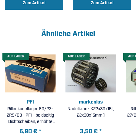
Zum Artikel
Zum Artikel
Ähnliche Artikel
AUF LAGER
AUF LAGER
AUF 
PFI
markenlos
Rillenkugellager 60/22-
Nadelkranz K22x30x15 (
Ri
2RS/C3 - PFI - beidseitig
22x30x15mm )
27/C
Dichtscheiben, erhöhte
radiale Lagerluft C3 (
6,90 €
*
3,50 €
*
22x44x12mm )