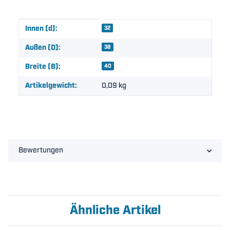
Produkteigenschaft
Wert
Innen (d):
32
Außen (D):
38
Breite (B):
40
Artikelgewicht:
0,09
kg
Bewertungen
Ähnliche Artikel