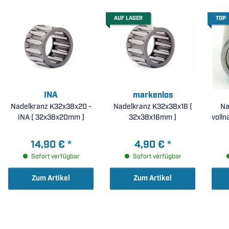
AUF LAGER
TOP
INA
markenlos
Nadelkranz K32x38x20 -
Nadelkranz K32x38x16 (
Na
INA ( 32x38x20mm )
32x38x16mm )
voll
14,90 €
*
4,90 €
*
Sofort verfügbar
Sofort verfügbar
Zum Artikel
Zum Artikel