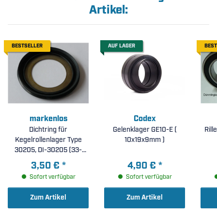
Artikel:
BESTSELLER
AUF LAGER
BEST
markenlos
Codex
Dichtring für
Gelenklager GE10-E (
Ril
Kegelrollenlager Type
10x19x9mm )
30205, DI-30205 (33-
1004)
3,50 €
*
4,90 €
*
Sofort verfügbar
Sofort verfügbar
Zum Artikel
Zum Artikel