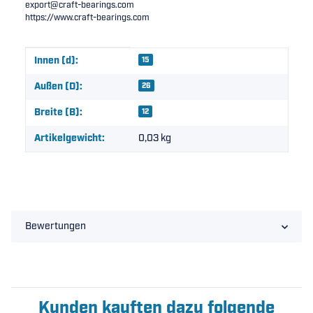
export@craft-bearings.com
https://www.craft-bearings.com
Produkteigenschaft
Wert
Innen (d):
15
Außen (D):
26
Breite (B):
12
Artikelgewicht:
0,03
kg
Bewertungen
Kunden kauften dazu folgende