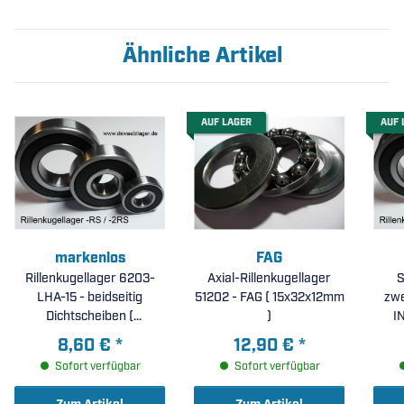
Ähnliche Artikel
AUF LAGER
AUF 
markenlos
FAG
Rillenkugellager 6203-
Axial-Rillenkugellager
S
LHA-15 - beidseitig
51202 - FAG ( 15x32x12mm
zwe
Dichtscheiben (
)
15x40x12mm )
8,60 €
*
12,90 €
*
Sofort verfügbar
Sofort verfügbar