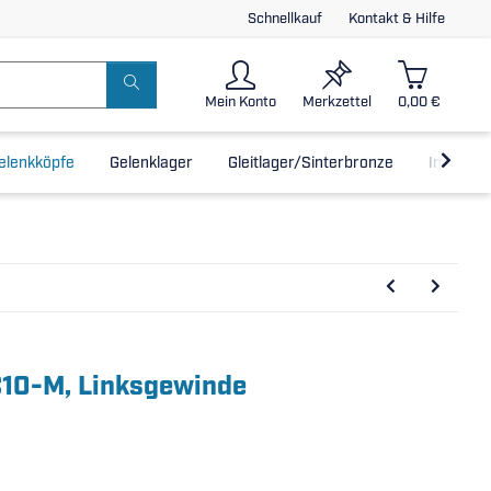
Schnellkauf
Kontakt & Hilfe
Mein Konto
Merkzettel
0,00 €
elenkköpfe
Gelenklager
Gleitlager/Sinterbronze
Inline-L
C10-M, Linksgewinde