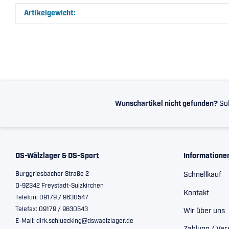
Produkteigenschaft
Wert
Artikelgewicht:
Wunschartikel nicht gefunden?
Sol
DS-Wälzlager & DS-Sport
Informatione
Burggriesbacher Straße 2
Schnellkauf
D-92342 Freystadt-Sulzkirchen
Kontakt
Telefon: 09179 / 9630547
Telefax: 09179 / 9630543
Wir über uns
E-Mail: dirk.schluecking@dswaelzlager.de