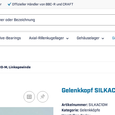
r
Offizieller Händler von BBC-R und CRAFT
ive-Bearings
Axial-Rillenkugellager
Gehäuselager
G
10-M, Linksgewinde
Gelenkkopf SILKA
Artikelnummer:
SILKAC10M
Kategorie:
Gelenkköpfe