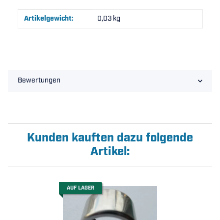
Produkteigenschaft
Wert
Artikelgewicht:
0,03
kg
Bewertungen
Kunden kauften dazu folgende
Artikel:
AUF LAGER