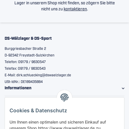
Lager in unserem Shop nicht finden, so zögern Sie bitte
nicht uns zu
kontaktieren
.
DS-Wälzlager & DS-Sport
Burggriesbacher Straße 2
D-92342 Freystadt-Sulzkirchen
Telefon: 09179 / 9630547
Telefax: 09179 / 9630543
E-Mail: dirk.schluecking@dswaelzlager.de
USt-IdNr.: DE189435884
Informationen
Gesetzliche Informationen
Cookies & Datenschutz
Sicher bestellen
Um Ihnen einen optimalen und sicheren Einkauf auf
unserem Shop https://www.dswaelzlager.de zu