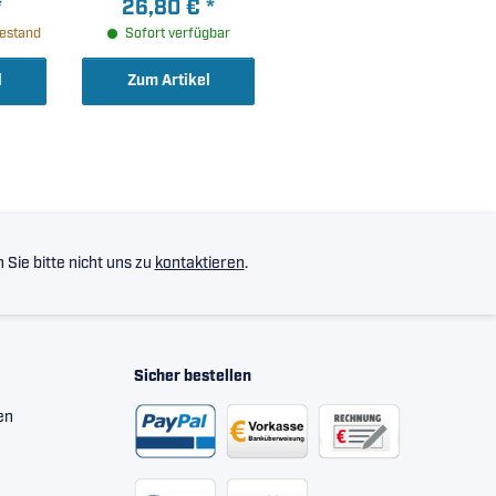
*
26,80 €
*
Exzenterspannring (
estand
Sofort verfügbar
50x110x66,75mm )
l
Zum Artikel
Sie bitte nicht uns zu
kontaktieren
.
Sicher bestellen
en