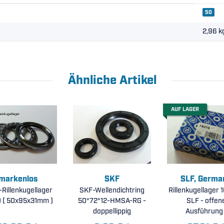
50
2,96
k
Ähnliche Artikel
AUF LAGER
markenlos
SKF
SLF, Germa
-Rillenkugellager
SKF-Wellendichtring
Rillenkugellager 
51310 ( 50x95x31mm )
50*72*12-HMSA-RG -
SLF - offen
doppellippig
Ausführung 
50x80x10mm