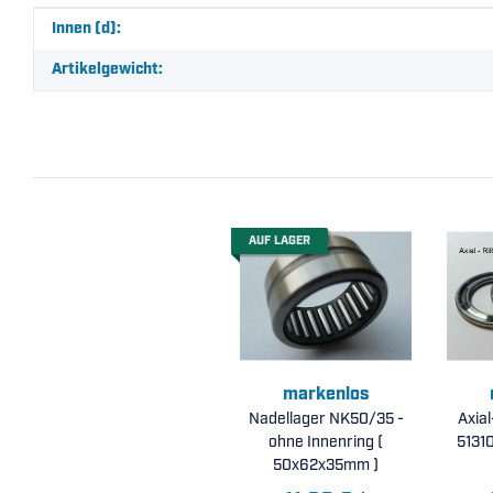
Produkteigenschaft
Wert
Innen (d):
Artikelgewicht:
AUF LAGER
markenlos
Nadellager NK50/35 -
Axial
ohne Innenring (
50x62x35mm )