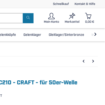
Schnellkauf
Kontakt & Hilfe
Mein Konto
Merkzettel
0,00 €
elenkköpfe
Gelenklager
Gleitlager/Sinterbronze
Inline-L
210 - CRAFT - für 50er-Welle
FT