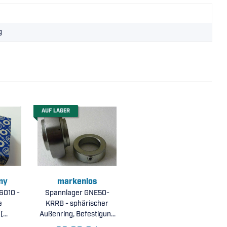
g
AUF LAGER
ny
markenlos
16010 -
Spannlager GNE50-
e
KRRB - sphärischer
(
Außenring, Befestigung
 )
durch