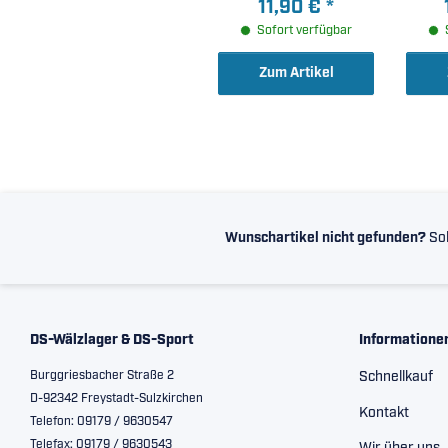
11,90 €
*
Sofort verfügbar
Zum Artikel
Wunschartikel nicht gefunden?
Sol
DS-Wälzlager & DS-Sport
Informatione
Burggriesbacher Straße 2
Schnellkauf
D-92342 Freystadt-Sulzkirchen
Kontakt
Telefon: 09179 / 9630547
Telefax: 09179 / 9630543