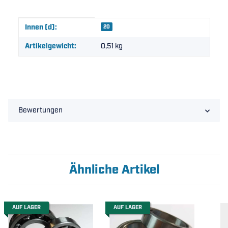
Produkteigenschaft
Wert
Innen (d):
20
Artikelgewicht:
0,51
kg
Bewertungen
Ähnliche Artikel
AUF LAGER
AUF LAGER