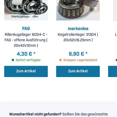
FAG
markenlos
Rillenkugellager 6004-C -
Kegelrollenlager 31304 (
L
FAG - offene Ausführung (
20x52x16,25mm )
20x42x12mm )
4,30 €
*
9,90 €
*
Sofort verfügbar
Knapper Lagerbestand
Zum Artikel
Zum Artikel
Wunschartikel nicht gefunden?
Sollten Sie das gewünschte