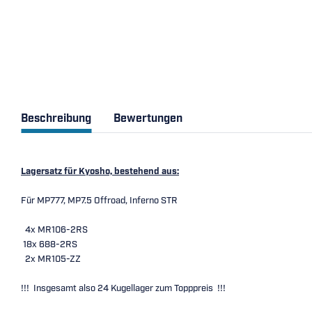
Beschreibung
Bewertungen
Lagersatz für Kyosho, bestehend aus:
Für MP777, MP7.5 Offroad, Inferno STR
4x MR106-2RS
18x 688-2RS
2x MR105-ZZ
!!! Insgesamt also 24 Kugellager zum Topppreis !!!