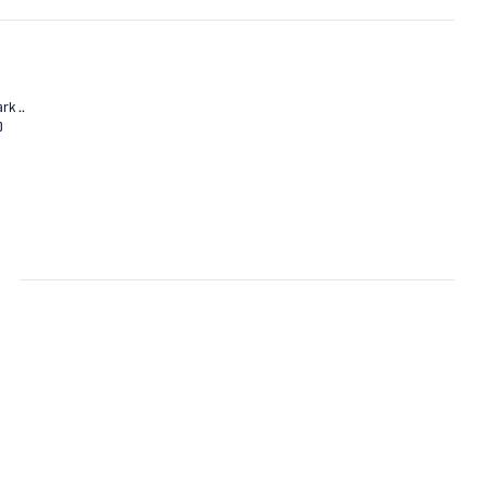
rk ..
0