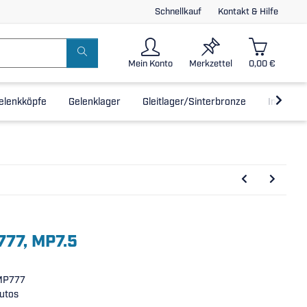
Schnellkauf
Kontakt & Hilfe
Mein Konto
Merkzettel
0,00 €
elenkköpfe
Gelenklager
Gleitlager/Sinterbronze
Inline-L
777, MP7.5
 MP777
utos