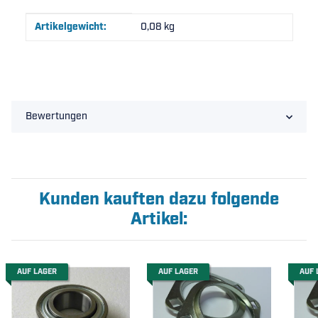
Produkteigenschaft
Wert
Artikelgewicht:
0,08
kg
Bewertungen
Kunden kauften dazu folgende
Artikel:
AUF LAGER
AUF LAGER
AUF 