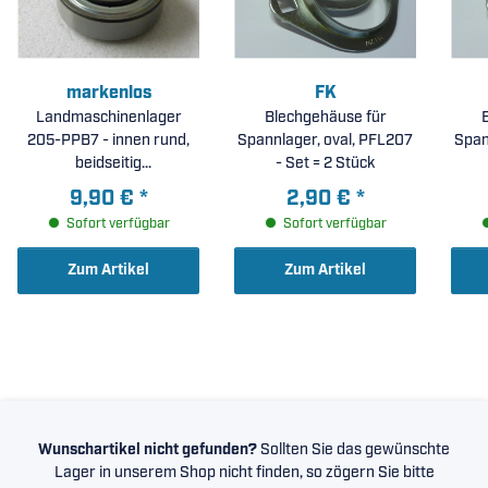
markenlos
FK
Landmaschinenlager
Blechgehäuse für
205-PPB7 - innen rund,
Spannlager, oval, PFL207
Span
beidseitig
- Set = 2 Stück
Stahldeckscheiben,
9,90 €
*
2,90 €
*
Außenring ballig (
Sofort verfügbar
Sofort verfügbar
23,81x52x34,92mm )
Zum Artikel
Zum Artikel
Wunschartikel nicht gefunden?
Sollten Sie das gewünschte
Lager in unserem Shop nicht finden, so zögern Sie bitte