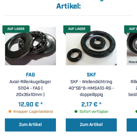
Artikel:
AUF LAGER
AUF LAGER
AUF 
FAG
SKF
Axial-Rillenkugellager
SKF - Wellendichtring
Ril
51104 - FAG (
40*56*8-HMSA10-RG -
20x35x10mm )
doppellippig
beid
12,90 €
*
2,17 €
*
Knapper Lagerbestand
Sofort verfügbar
Zum Artikel
Zum Artikel