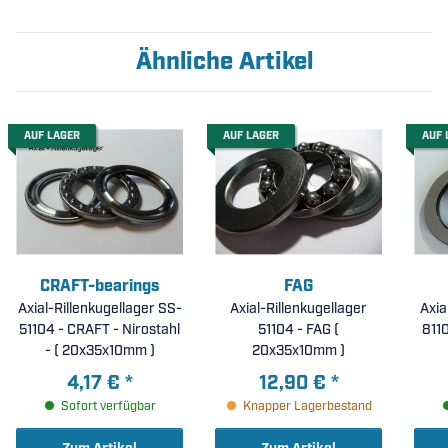
Ähnliche Artikel
AUF LAGER
AUF LAGER
AUF 
CRAFT-bearings
FAG
Axial-Rillenkugellager SS-
Axial-Rillenkugellager
Axia
51104 - CRAFT - Nirostahl
51104 - FAG (
8110
- ( 20x35x10mm )
20x35x10mm )
4,17 €
*
12,90 €
*
Sofort verfügbar
Knapper Lagerbestand