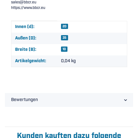
sales@bbcr.eu
https://www.bbcr.eu
Produkteigenschaft
Wert
Innen (d):
20
Außen (D):
35
Breite (B):
10
Artikelgewicht:
0,04
kg
Bewertungen
Kunden kauften dazu folgende