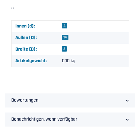
, ,
Produkteigenschaft
Wert
Innen (d):
4
Außen (D):
14
Breite (B):
2
Artikelgewicht:
0,10
kg
Bewertungen
Benachrichtigen, wenn verfügbar