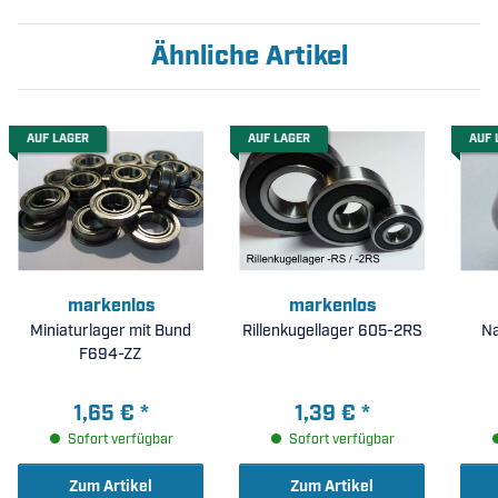
Ähnliche Artikel
AUF LAGER
AUF LAGER
AUF 
markenlos
markenlos
Miniaturlager mit Bund
Rillenkugellager 605-2RS
N
F694-ZZ
1,65 €
*
1,39 €
*
Sofort verfügbar
Sofort verfügbar
Zum Artikel
Zum Artikel