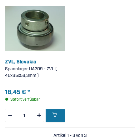
ZVL, Slovakia
Spannlager UA209 - ZVL (
45x85x56,3mm )
18,45 €
*
Sofort verfügbar
Artikel 1 - 3 von 3